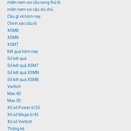
miền nam soi cầu song thủ lô
miền nam soi cầu xíu chủ
Cầu gì về hôm nay
Chính xác cầu lô
XSMB
XSMN
XSMT
Kết quả hôm nay
Sổ kết quả
Sổ kết quả XSMT
Sổ kết quả XSMN
Sổ kết quả XSMB
Vietlott
Max 4D
Max 3D
Xổ số Power 6/55
Xổ số Mega 6/45
Xổ số Vietlott
Thống kê