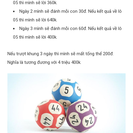
05 thì mình sẽ lời 360k.
Ngày 2 mình sẽ đánh mỗi con 30đ. Nếu kết quả về lô
05 thì mình sẽ lời 640k.
Ngày 3 mình sẽ đánh mỗi con 60đ. Nếu kết quả về lô
05 thì mình sẽ lời 400k.
Nếu trượt khung 3 ngày thì mình sẽ mất tổng thể 200đ.
Nghĩa là tương đương với 4 triệu 400k.