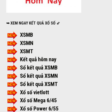
➥ XEM NGAY KẾT QUẢ XỔ SỐ ⇙
XSMB
XSMN
XSMT
Kết quả hôm nay
Sổ kết quả XSMB
Sổ kết quả XSMN
Sổ kết quả XSMT
Xổ số vietlott
Xổ số Mega 6/45
Xổ số Power 6/55