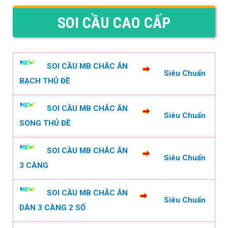
SOI CẦU CAO CẤP
SOI CẦU MB CHẮC ĂN
Siêu Chuẩn
BẠCH THỦ ĐỀ
SOI CẦU MB CHẮC ĂN
Siêu Chuẩn
SONG THỦ ĐỀ
SOI CẦU MB CHẮC ĂN
Siêu Chuẩn
3 CÀNG
SOI CẦU MB CHẮC ĂN
Siêu Chuẩn
DÀN 3 CÀNG 2 SỐ