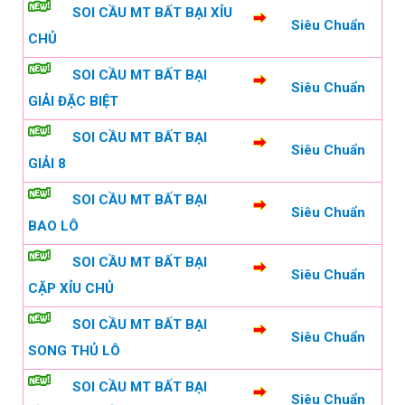
SOI CẦU MT BẤT BẠI XỈU
Siêu Chuẩn
CHỦ
SOI CẦU MT BẤT BẠI
Siêu Chuẩn
GIẢI ĐẶC BIỆT
SOI CẦU MT BẤT BẠI
Siêu Chuẩn
GIẢI 8
SOI CẦU MT BẤT BẠI
Siêu Chuẩn
BAO LÔ
SOI CẦU MT BẤT BẠI
Siêu Chuẩn
CẶP XỈU CHỦ
SOI CẦU MT BẤT BẠI
Siêu Chuẩn
SONG THỦ LÔ
SOI CẦU MT BẤT BẠI
Siêu Chuẩn