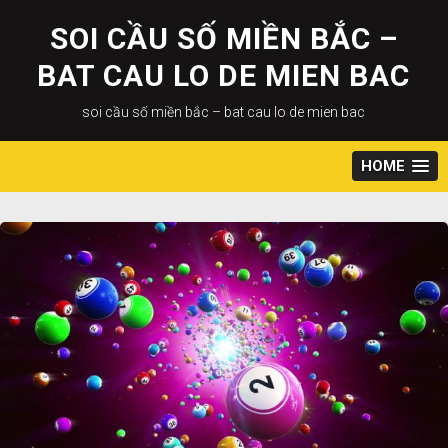
Skip
to
SOI CẦU SỐ MIỀN BẮC –
content
BAT CAU LO DE MIEN BAC
soi cầu số miền bắc – bat cau lo de mien bac
HOME