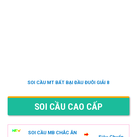
SOI CẦU MT BẤT BẠI ĐẦU ĐUÔI GIẢI 8
SOI CẦU CAO CẤP
SOI CẦU MB CHẮC ĂN