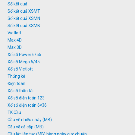
Sổ kết quả
Sổ kết quả XSMT
Sổ kết quả XSMN
Sổ kết quả XSMB
Vietlott
Max 4D
Max 3D
Xổ số Power 6/55
Xổ số Mega 6/45
Xổ số Vietlott
Thống kê
Điện toán
Xổ số thần tài
Xổ số điện toán 123
Xổ số điện toán 6×36
TK Cầu
Cầu về nhiều nháy (MB)
Cầu về cả cặp (MB)
Cầu lật liên tục (MB) hàng ngày cực chuẩn