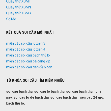
Quay thử XSMT
Quay thử XSMN
Quay thử XSMB
Sổ Mơ
KẾT QUẢ SOI CẦU MỚI NHẤT
miền bắc soi cầu lô xiên 3
miền bắc soi cầu lô xiên 4
miền bắc soi cầu bạch thủ lô
miền bắc soi cầu ba càng víp
miền bắc soi cầu dàn đề 6 con
TỪ KHÓA SOI CẦU TÌM KIẾM NHIỀU
soi cau bach thu
,
soi cau lo bach thu
,
soi cau bach thu hom
nay
,
soi cau lo de bach thu
,
soi cau bach thu mien bac 24 gio
,
bach thu lo
,