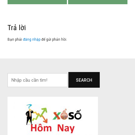
bài
viết
Trả lời
Bạn phải
đăng nhập
để gửi phản hồi.
SEARCH