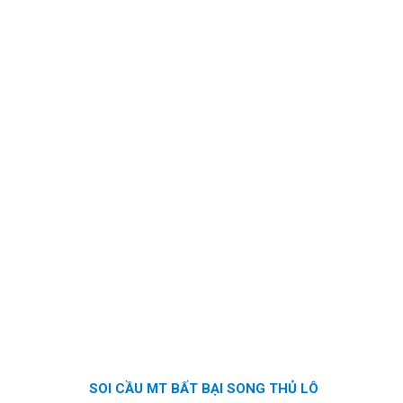
SOI CẦU MT BẤT BẠI SONG THỦ LÔ