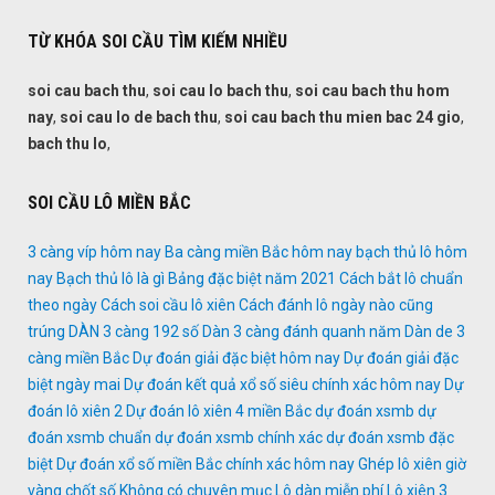
TỪ KHÓA SOI CẦU TÌM KIẾM NHIỀU
soi cau bach thu
,
soi cau lo bach thu
,
soi cau bach thu hom
nay
,
soi cau lo de bach thu
,
soi cau bach thu mien bac 24 gio
,
bach thu lo
,
SOI CẦU LÔ MIỀN BẮC
3 càng víp hôm nay
Ba càng miền Bắc hôm nay
bạch thủ lô hôm
nay
Bạch thủ lô là gì
Bảng đặc biệt năm 2021
Cách bắt lô chuẩn
theo ngày
Cách soi cầu lô xiên
Cách đánh lô ngày nào cũng
trúng
DÀN 3 càng 192 số
Dàn 3 càng đánh quanh năm
Dàn de 3
càng miền Bắc
Dự đoán giải đặc biệt hôm nay
Dự đoán giải đặc
biệt ngày mai
Dự đoán kết quả xổ số siêu chính xác hôm nay
Dự
đoán lô xiên 2
Dự đoán lô xiên 4 miền Bắc
dự đoán xsmb
dự
đoán xsmb chuẩn
dự đoán xsmb chính xác
dự đoán xsmb đặc
biệt
Dự đoán xổ số miền Bắc chính xác hôm nay
Ghép lô xiên
giờ
vàng chốt số
Không có chuyên mục
Lô dàn miễn phí
Lô xiên 3