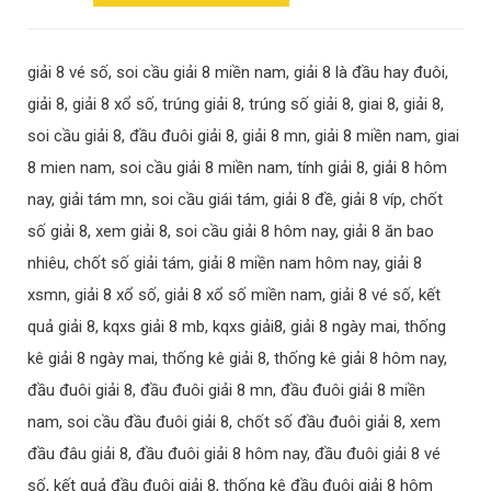
giải 8 vé số, soi cầu giải 8 miền nam, giải 8 là đầu hay đuôi,
giải 8, giải 8 xổ số, trúng giải 8, trúng số giải 8, giai 8, giải 8,
soi cầu giải 8, đầu đuôi giải 8, giải 8 mn, giải 8 miền nam, giai
8 mien nam, soi cầu giải 8 miền nam, tính giải 8, giải 8 hôm
nay, giải tám mn, soi cầu giái tám, giải 8 đề, giải 8 víp, chốt
số giải 8, xem giải 8, soi cầu giải 8 hôm nay, giải 8 ăn bao
nhiêu, chốt số giải tám, giải 8 miền nam hôm nay, giải 8
xsmn, giải 8 xổ số, giải 8 xổ số miền nam, giải 8 vé số, kết
quả giải 8, kqxs giải 8 mb, kqxs giải8, giải 8 ngày mai, thống
kê giải 8 ngày mai, thống kê giải 8, thống kê giải 8 hôm nay,
đầu đuôi giải 8, đầu đuôi giải 8 mn, đầu đuôi giải 8 miền
nam, soi cầu đầu đuôi giải 8, chốt số đầu đuôi giải 8, xem
đầu đâu giải 8, đầu đuôi giải 8 hôm nay, đầu đuôi giải 8 vé
số, kết quả đầu đuôi giải 8, thống kê đầu đuôi giải 8 hôm