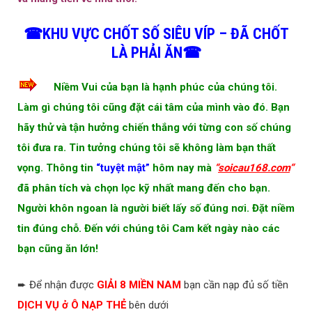
☎KHU VỰC CHỐT SỐ SIÊU VÍP – ĐÃ CHỐT
LÀ PHẢI ĂN☎
Niềm Vui của bạn là hạnh phúc của chúng tôi.
Làm gì chúng tôi cũng đặt cái tâm của mình vào đó. Bạn
hãy thử và tận hưởng chiến thắng với từng con số chúng
tôi đưa ra. Tin tưởng chúng tôi sẽ không làm bạn thất
vọng. Thông tin
“tuyệt mật”
hôm nay mà
“
soicau168.com
“
đã phân tích và chọn lọc kỹ nhất mang đến cho bạn.
Người khôn ngoan là người biết lấy số đúng nơi. Đặt niềm
tin đúng chỗ. Đến với chúng tôi Cam kết ngày nào các
bạn cũng ăn lớn!
➨ Để nhận được
GIẢI 8 MIỀN NAM
bạn cần nạp đủ số tiền
DỊCH VỤ ở Ô NẠP THẺ
bên dưới