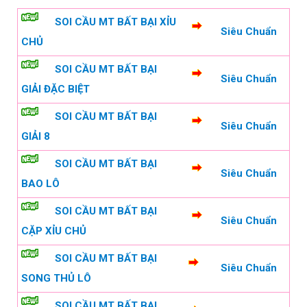
SOI CẦU MT BẤT BẠI XỈU
Siêu Chuẩn
CHỦ
SOI CẦU MT BẤT BẠI
Siêu Chuẩn
GIẢI ĐẶC BIỆT
SOI CẦU MT BẤT BẠI
Siêu Chuẩn
GIẢI 8
SOI CẦU MT BẤT BẠI
Siêu Chuẩn
BAO LÔ
SOI CẦU MT BẤT BẠI
Siêu Chuẩn
CẶP XỈU CHỦ
SOI CẦU MT BẤT BẠI
Siêu Chuẩn
SONG THỦ LÔ
SOI CẦU MT BẤT BẠI