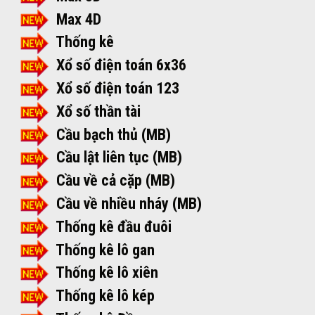
Max 4D
Thống kê
Xổ số điện toán 6x36
Xổ số điện toán 123
Xổ số thần tài
Cầu bạch thủ (MB)
Cầu lật liên tục (MB)
Cầu về cả cặp (MB)
Cầu về nhiều nháy (MB)
Thống kê đầu đuôi
Thống kê lô gan
Thống kê lô xiên
Thống kê lô kép