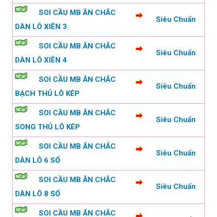
SOI CẦU MB ĂN CHẮC
Siêu Chuẩn
DÀN LÔ XIÊN 3
SOI CẦU MB ĂN CHẮC
Siêu Chuẩn
DÀN LÔ XIÊN 4
SOI CẦU MB ĂN CHẮC
Siêu Chuẩn
BẠCH THỦ LÔ KÉP
SOI CẦU MB ĂN CHẮC
Siêu Chuẩn
SONG THỦ LÔ KÉP
SOI CẦU MB ĂN CHẮC
Siêu Chuẩn
DÀN LÔ 6 SỐ
SOI CẦU MB ĂN CHẮC
Siêu Chuẩn
DÀN LÔ 8 SỐ
SOI CẦU MB ĂN CHẮC