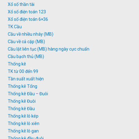
Xổ số thần tài
Xổ số điện toán 123
Xổ số điện toán 6×36
TK Cầu
Cầu về nhiều nháy (MB)
Cầu về cả cặp (MB)
Cầu lật liên tục (MB) hàng ngày cực chuẩn
Cầu bạch thủ (MB)
Thống kê
TK từ 00 đến 99
Tần suất xuất hiện
Thống kê Tổng
Thống kê Đầu – Đuôi
Thống kê Đuôi
Thống kê Đầu
Thống kê lô kép
Thống kê lô xiên
Thống kê lô gan
Thống kê đầu đuôi