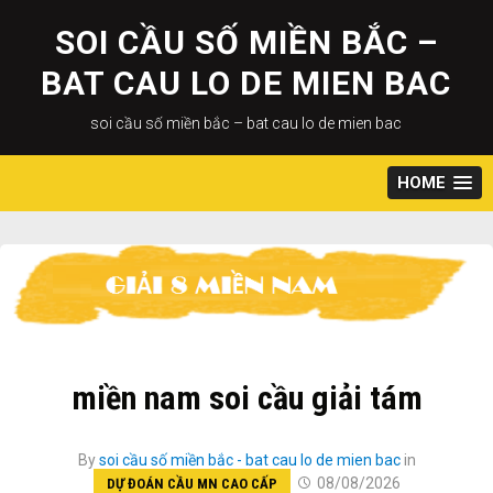
Skip
to
SOI CẦU SỐ MIỀN BẮC –
content
BAT CAU LO DE MIEN BAC
soi cầu số miền bắc – bat cau lo de mien bac
HOME
miền nam soi cầu giải tám
By
soi cầu số miền bắc - bat cau lo de mien bac
in
08/08/2026
DỰ ĐOÁN CẦU MN CAO CẤP