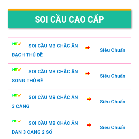
SOI CẦU CAO CẤP
SOI CẦU MB CHẮC ĂN
Siêu Chuẩn
BẠCH THỦ ĐỀ
SOI CẦU MB CHẮC ĂN
Siêu Chuẩn
SONG THỦ ĐỀ
SOI CẦU MB CHẮC ĂN
Siêu Chuẩn
3 CÀNG
SOI CẦU MB CHẮC ĂN
Siêu Chuẩn
DÀN 3 CÀNG 2 SỐ