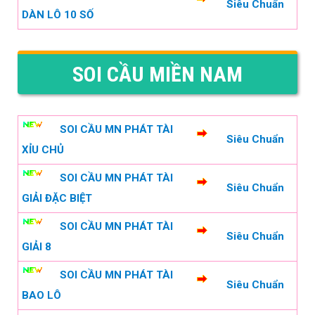
Siêu Chuẩn
DÀN LÔ 10 SỐ
SOI CẦU MIỀN NAM
SOI CẦU MN PHÁT TÀI
Siêu Chuẩn
XỈU CHỦ
SOI CẦU MN PHÁT TÀI
Siêu Chuẩn
GIẢI ĐẶC BIỆT
SOI CẦU MN PHÁT TÀI
Siêu Chuẩn
GIẢI 8
SOI CẦU MN PHÁT TÀI
Siêu Chuẩn
BAO LÔ