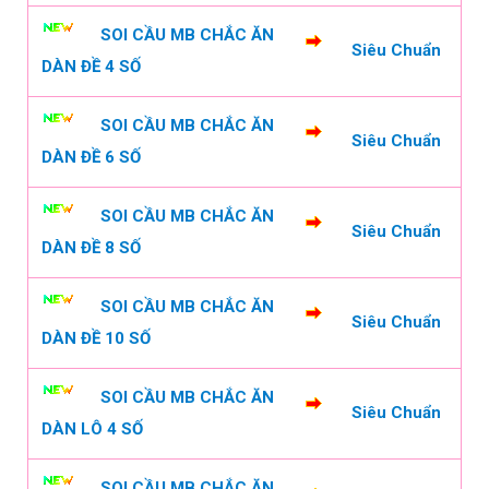
SOI CẦU MB CHẮC ĂN
Siêu Chuẩn
DÀN ĐỀ 4 SỐ
SOI CẦU MB CHẮC ĂN
Siêu Chuẩn
DÀN ĐỀ 6 SỐ
SOI CẦU MB CHẮC ĂN
Siêu Chuẩn
DÀN ĐỀ 8 SỐ
SOI CẦU MB CHẮC ĂN
Siêu Chuẩn
DÀN ĐỀ 10 SỐ
SOI CẦU MB CHẮC ĂN
Siêu Chuẩn
DÀN LÔ 4 SỐ
SOI CẦU MB CHẮC ĂN