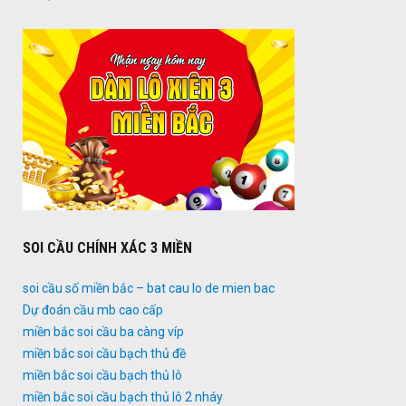
SOI CẦU CHÍNH XÁC 3 MIỀN
soi cầu số miền bắc – bat cau lo de mien bac
Dự đoán cầu mb cao cấp
miền bắc soi cầu ba càng víp
miền bắc soi cầu bạch thủ đề
miền bắc soi cầu bạch thủ lô
miền bắc soi cầu bạch thủ lô 2 nháy