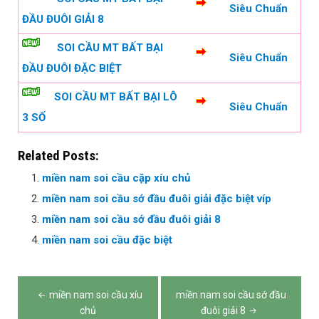
Siêu Chuẩn
ĐẦU ĐUÔI GIẢI 8
SOI CẦU MT BẤT BẠI
Siêu Chuẩn
ĐẦU ĐUÔI ĐẶC BIỆT
SOI CẦU MT BẤT BẠI LÔ
Siêu Chuẩn
3 SỐ
Related Posts:
miền nam soi cầu cặp xíu chủ
miền nam soi cầu sớ đầu đuôi giải đặc biệt víp
miền nam soi cầu sớ đầu đuôi giải 8
miền nam soi cầu đặc biệt
Điều
miền nam soi cầu xíu
miền nam soi cầu sớ đầu
hướng
chủ
đuôi giải 8