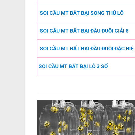
SOI CẦU MT BẤT BẠI SONG THỦ LÔ
SOI CẦU MT BẤT BẠI ĐẦU ĐUÔI GIẢI 8
SOI CẦU MT BẤT BẠI ĐẦU ĐUÔI ĐẶC BIỆ
SOI CẦU MT BẤT BẠI LÔ 3 SỐ