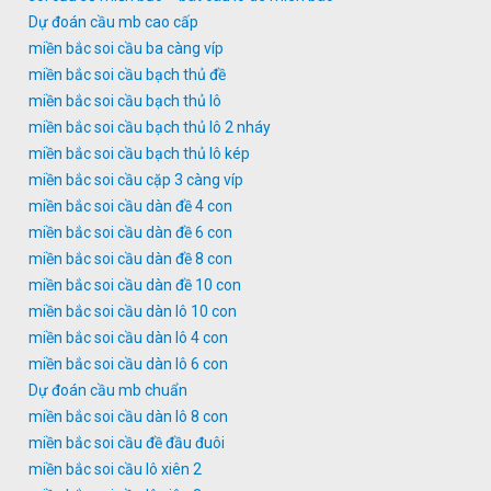
Dự đoán cầu mb cao cấp
miền bắc soi cầu ba càng víp
miền bắc soi cầu bạch thủ đề
miền bắc soi cầu bạch thủ lô
miền bắc soi cầu bạch thủ lô 2 nháy
miền bắc soi cầu bạch thủ lô kép
miền bắc soi cầu cặp 3 càng víp
miền bắc soi cầu dàn đề 4 con
miền bắc soi cầu dàn đề 6 con
miền bắc soi cầu dàn đề 8 con
miền bắc soi cầu dàn đề 10 con
miền bắc soi cầu dàn lô 10 con
miền bắc soi cầu dàn lô 4 con
miền bắc soi cầu dàn lô 6 con
Dự đoán cầu mb chuẩn
miền bắc soi cầu dàn lô 8 con
miền bắc soi cầu đề đầu đuôi
miền bắc soi cầu lô xiên 2