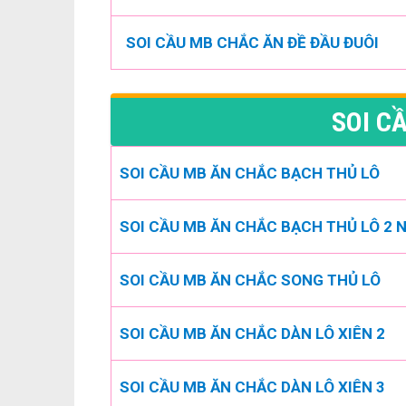
SOI CẦU MB CHẮC ĂN ĐỀ ĐẦU ĐUÔI
SOI C
SOI CẦU MB ĂN CHẮC BẠCH THỦ LÔ
SOI CẦU MB ĂN CHẮC BẠCH THỦ LÔ 2 
SOI CẦU MB ĂN CHẮC SONG THỦ LÔ
SOI CẦU MB ĂN CHẮC DÀN LÔ XIÊN 2
SOI CẦU MB ĂN CHẮC DÀN LÔ XIÊN 3