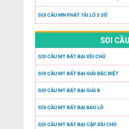
SOI CẦU MN PHÁT TÀI LÔ 3 SỐ
SOI CẦ
SOI CẦU MT BẤT BẠI XỈU CHỦ
SOI CẦU MT BẤT BẠI GIẢI ĐẶC BIỆT
SOI CẦU MT BẤT BẠI GIẢI 8
SOI CẦU MT BẤT BẠI BAO LÔ
SOI CẦU MT BẤT BẠI CẶP XỈU CHỦ