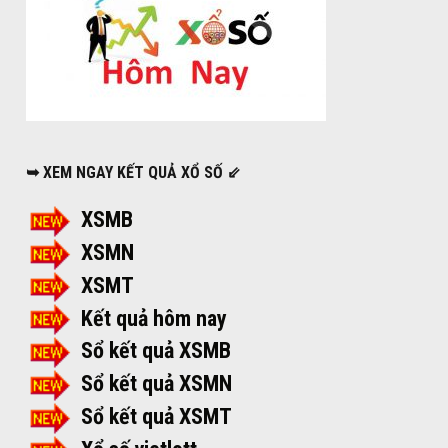
➥ XEM NGAY KẾT QUẢ XỔ SỐ ⇙
XSMB
XSMN
XSMT
Kết quả hôm nay
Sổ kết quả XSMB
Sổ kết quả XSMN
Sổ kết quả XSMT