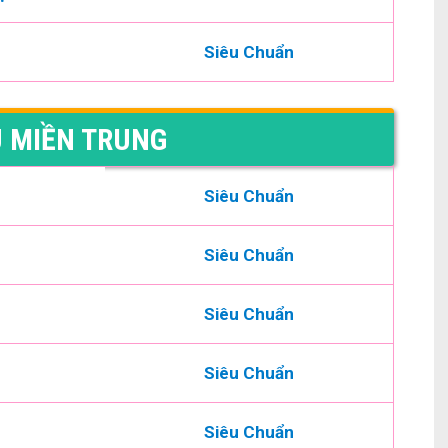
Siêu Chuẩn
U MIỀN TRUNG
Siêu Chuẩn
Siêu Chuẩn
Siêu Chuẩn
Siêu Chuẩn
Siêu Chuẩn